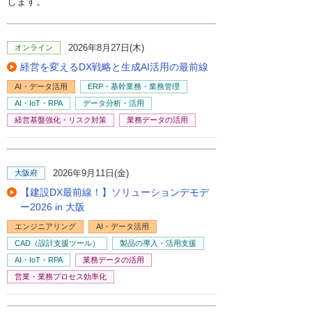
します。
2026年8月27日(木)
オンライン
経営を変えるDX戦略と生成AI活用の最前線
AI・データ活用
ERP・基幹業務・業務管理
AI・IoT・RPA
データ分析・活用
経営基盤強化・リスク対策
業務データの活用
2026年9月11日(金)
大阪府
【建設DX最前線！】ソリューションデモデ
ー2026 in 大阪
エンジニアリング
AI・データ活用
CAD（設計支援ツール）
製品の導入・活用支援
AI・IoT・RPA
業務データの活用
営業・業務プロセス効率化