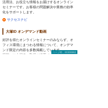
活用法、お役立ち情報をお届けするオンライン
セミナーです。お客様の問題解決や業務の効率
化をサポートします。
サクセスナビ
大塚ID オンデマンド動画
好評を得たオンラインセミナーのみならず、オ
フィス環境にまつわる情報について、オンデマ
ンド限定の内容を多数掲載しています。
ページID：00306962
視聴には大塚IDの取得が必要です。
大塚ID オンデマンド動画視聴方法
大塚ID オンデマンド動画
地域別イベント・セミナー
全国各地で多数開催！実際
の製品も会場でチェックで
きます。