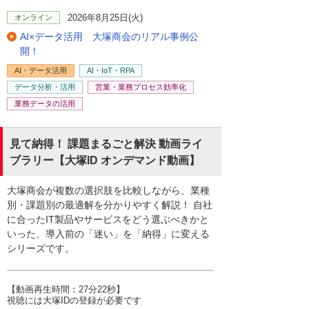
2026年8月25日(火)
オンライン
AI×データ活用 大塚商会のリアル事例公
開！
AI・データ活用
AI・IoT・RPA
データ分析・活用
営業・業務プロセス効率化
業務データの活用
見て納得！ 課題まるごと解決 動画ライ
ブラリー【大塚ID オンデマンド動画】
大塚商会が複数の選択肢を比較しながら、業種
別・課題別の最適解を分かりやすく解説！ 自社
に合ったIT製品やサービスをどう選ぶべきかと
いった、導入前の「迷い」を「納得」に変える
シリーズです。​
【動画再生時間：27分22秒】
視聴には大塚IDの登録が必要です